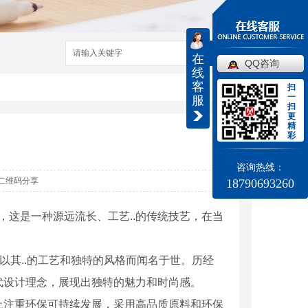
搜索
在
QQ咨询
线
客
扫
一
服
扫
更
精
彩
咨询热线：
二维码分享
18790693260
，这是一种源远流长、工艺..的传统技艺，在当
以其..的工艺和独特的风格而闻名于世。历经
代设计理念，展现出独特的魅力和时尚感。
上注重环保可持续发展，采用高品质原料和环保