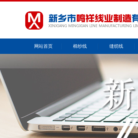
网站首页
棉纱线
缝纫线