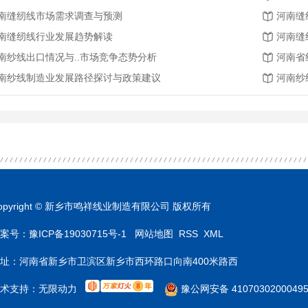
南缝纫线市场需求调查与预测
河南缝
南缝纫线行业发展趋势解读
河南缝
南纱线出口情况与..市场竞争态势分析
河南省
南纱线制造业发展路径探讨与政策建议
河南纱
opyright © 新乡市鸣祥线业制造有限公司 版权所有
案号：
豫ICP备19030715号-1
网站地图
RSS
XML
址：河南省新乡市卫滨区新乡市西环路口向南400米路西
术支持：
无限动力
豫公网安备 4107030200049