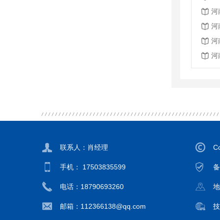
河
河
河
河
联系人：肖经理
C
手机： 17503835599
备
电话：18790693260
地
邮箱：112366138@qq.com
技