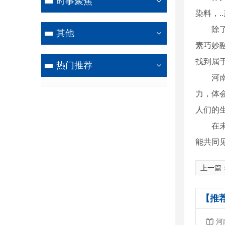
时事聚焦
染料，
除
其他
素巧妙
找到属
热门推荐
河
力，体
人们的
在
能共同
上一篇
【推
河