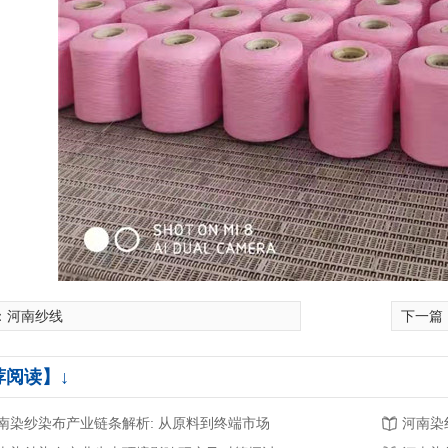
：
河南纱线
下一篇
荐阅读】↓
南染纱染布产业链条解析: 从原料到终端市场
河南染