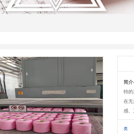
简介
特的
在无
感、
类 