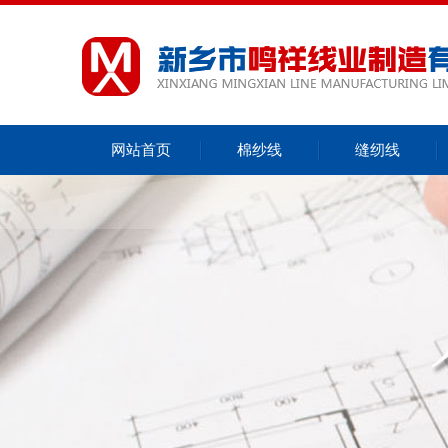
网站首页
棉纱线
缝纫线