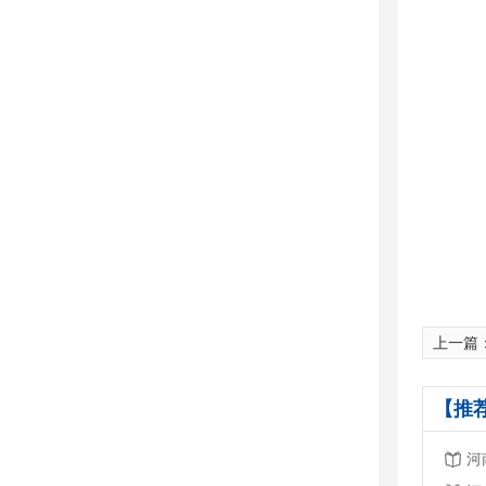
上一篇
【推
河