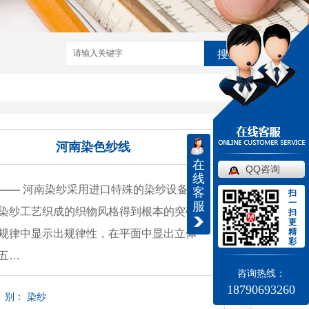
搜索
河南染色纱线
在
QQ咨询
线
——
河南染纱采用进口特殊的染纱设备，独
客
扫
一
服
染纱工艺织成的织物风格得到根本的突破，
扫
更
精
规律中显示出规律性，在平面中显出立体
彩
五…
咨询热线：
18790693260
别：
染纱