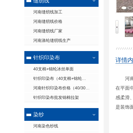
缝纫线
河南缝纫线加工
河南缝纫线价格
河南缝纫线厂家
河南涤纶缝纫线生产
针织印染布
详情
40支棉+锦纶冰丝单面
针织印染布（40支棉+锦纶冰丝单面）
河
河南针织印染布价格（40/30锦棉拉架）
在平面
针织印染布批发锦棉拉架
感柔滑
是装饰
染纱
河南染色纱线